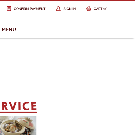
CONFIRM PAYMENT
SIGN IN
CART (
0
)
L MENU