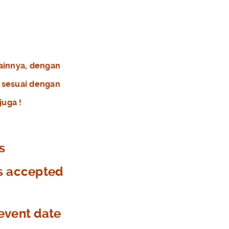
ainnya, dengan
 sesuai dengan
juga !
s
 is accepted
 event date