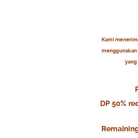
Kami menerima
menggunakan b
yang 
DP 50% requ
Remaining 