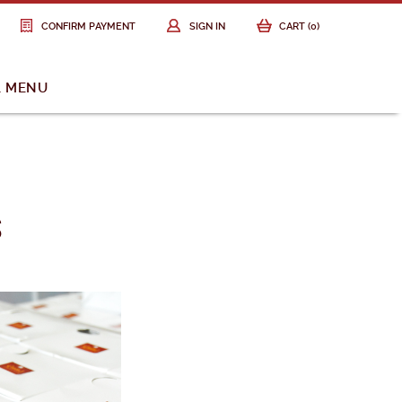
CONFIRM PAYMENT
SIGN IN
CART (
0
)
L MENU
S